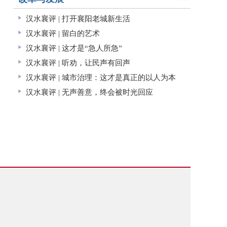
汉水襄评 | 打开襄阳老城新生活
汉水襄评 | 留白的艺术
汉水襄评 | 这才是“急人所急”
汉水襄评 | 听劝，让民声有回声
汉水襄评 | 城市治理：这才是真正的以人为本
汉水襄评 | 无声善意，终会被时光回应