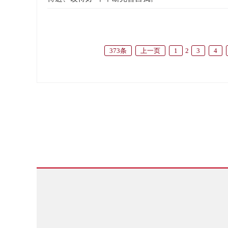
373条
上一页
1
2
3
4