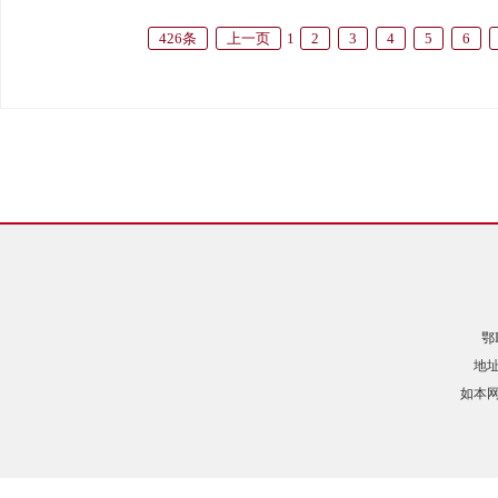
426条
上一页
1
2
3
4
5
6
鄂
地址
如本