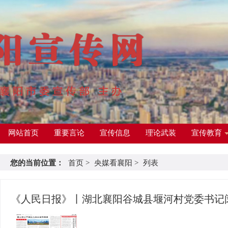
网站首页
重要言论
宣传信息
理论武装
宣传教育
您的当前位置：
首页
>
央媒看襄阳
>
列表
《人民日报》丨湖北襄阳谷城县堰河村党委书记