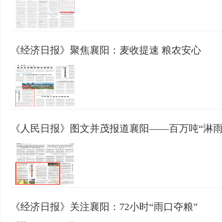
《经济日报》聚焦襄阳：麦收提速 粮农安心
《人民日报》图文并茂报道襄阳——百万吨“淋雨
《经济日报》关注襄阳：72小时“雨口夺粮”