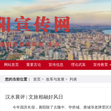
网站首页
重要言论
宣传信息
理论武装
宣传教育
您的当前位置：
首页
>
改革与发展
>
列表
汉水襄评 | 文旅相融好风日
今年国庆长假，襄阳除了古隆中、华侨城、唐城等老牌景区