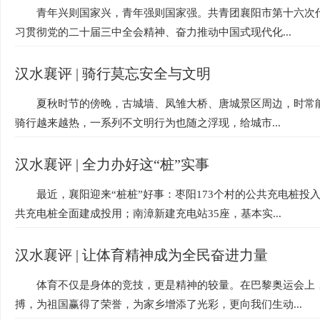
青年兴则国家兴，青年强则国家强。共青团襄阳市第十六次
习贯彻党的二十届三中全会精神、奋力推动中国式现代化...
汉水襄评 | 骑行莫忘安全与文明
夏秋时节的傍晚，古城墙、凤雏大桥、唐城景区周边，时常能
骑行越来越热，一系列不文明行为也随之浮现，给城市...
汉水襄评 | 全力办好这“桩”实事
最近，襄阳迎来“桩桩”好事：枣阳173个村的公共充电桩投
共充电桩全面建成投用；南漳新建充电站35座，基本实...
汉水襄评 | 让体育精神成为全民奋进力量
体育不仅是身体的竞技，更是精神的较量。在巴黎奥运会上
搏，为祖国赢得了荣誉，为家乡增添了光彩，更向我们生动...