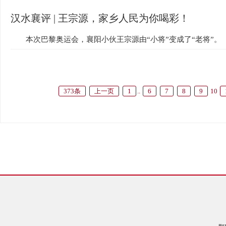
汉水襄评 | 王宗源，家乡人民为你喝彩！
本次巴黎奥运会，襄阳小伙王宗源由“小将”变成了“老将”。
373条
上一页
1
..
6
7
8
9
10