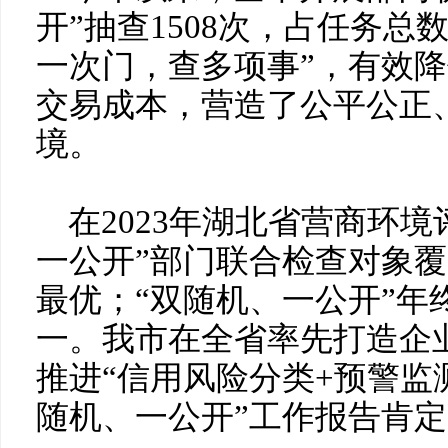
开”抽查1508次，占任务总数
一次门，查多项事”，有效
交易成本，营造了公平公正
境。
在2023年湖北省营商环
一公开”部门联合检查对象覆盖
最优；“双随机、一公开”年
一。我市在全省率先打造企
推进“信用风险分类+预警监
随机、一公开”工作报告肯