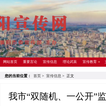
网站首页
重要言论
宣传信息
理论武装
宣传教育
您的当前位置：
首页
>
宣传信息
>
正文
我市“双随机、一公开”