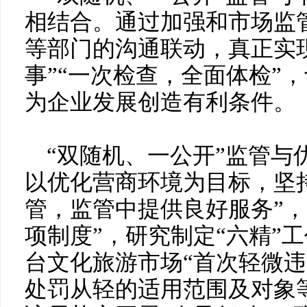
相结合。通过加强和市场监
等部门的沟通联动，真正实
事”“一次检查，全面体检”
为企业发展创造有利条件。
“双随机、一公开”监管与
以优化营商环境为目标，坚
管，监管中提供良好服务”，
项制度”，研究制定“六精”
台文化旅游市场“首次轻微违
处罚从轻的适用范围及对象等