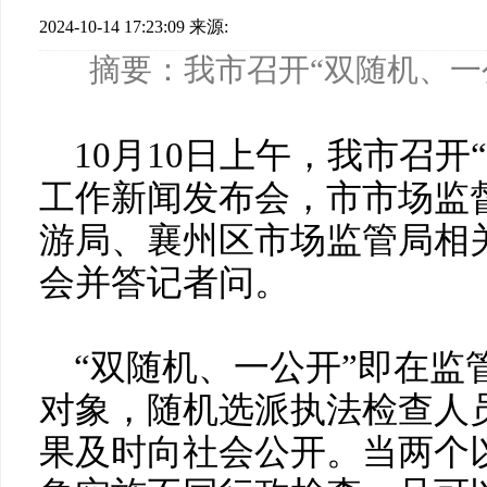
2024-10-14 17:23:09
来源:
摘要：我市召开“双随机、一
10月10日上午，我市召开
工作新闻发布会，市市场监
游局、襄州区市场监管局相
会并答记者问。
“双随机、一公开”即在监
对象，随机选派执法检查人
果及时向社会公开。当两个