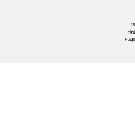
鄂
地址
如本