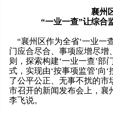
襄州
“一业一查”让综合
“襄州区作为全省‘一业一
门应合尽合、事项应增尽增
则，探索构建‘一业一查’部
式，实现由‘按事项监管’向
了公平公正、无事不扰的市场
市召开的新闻发布会上，襄
李飞说。