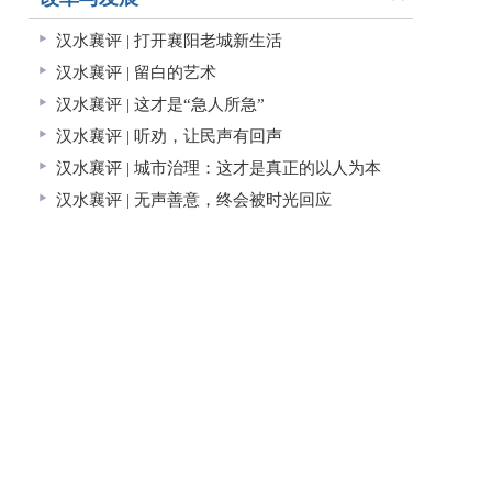
汉水襄评 | 打开襄阳老城新生活
汉水襄评 | 留白的艺术
汉水襄评 | 这才是“急人所急”
汉水襄评 | 听劝，让民声有回声
汉水襄评 | 城市治理：这才是真正的以人为本
汉水襄评 | 无声善意，终会被时光回应