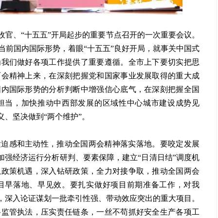
收官、“十五五”开局起步的重要节点召开的一次重要会议。
当前国内国际形势，着眼“十五五”良好开局，就事关中国式
为我们做好各项工作提供了重要遵循。全市上下要切实把思
两会精神上来，在深刻把握党和国家事业发展取得的重大成
国内国际形势的分析判断中增强信心底气，在深刻把握全国
担当，加快推动中西部发展的区域性中心城市建设成势见
义、坚决做到“两个维护”。
紧迫感和主动性，推动全国两会精神落实落地。要咬定发展
，加强经济运行分析研判、要素保障，建立“日清日结”调度机
抓政策机遇，深入钻研政策，全力对接争取，推动全国两会
目早落地、早见效。要扎实做好项目前期准备工作，对我
化，深入论证谋划一批牵引性强、带动效应突出的重大项目。
格监管执法，压实责任链条，一丝不苟抓好安全生产各项工