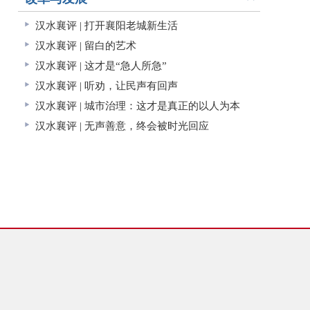
汉水襄评 | 打开襄阳老城新生活
汉水襄评 | 留白的艺术
汉水襄评 | 这才是“急人所急”
汉水襄评 | 听劝，让民声有回声
汉水襄评 | 城市治理：这才是真正的以人为本
汉水襄评 | 无声善意，终会被时光回应