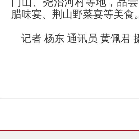
门山、尧治河村等地，品尝
腊味宴、荆山野菜宴等美食
记者 杨东 通讯员 黄佩君 