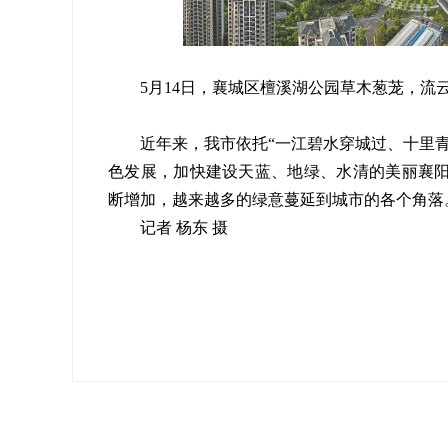
5月14日，襄城区檀溪湖公园草木葱茏，流
近年来，我市依托“一江碧水穿城过、十里
色发展，加快建设天蓝、地绿、水清的美丽襄
断增加，越来越多的绿意蔓延到城市的各个角落
记者 杨东 摄