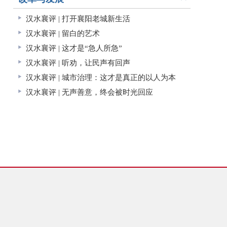
汉水襄评 | 打开襄阳老城新生活
汉水襄评 | 留白的艺术
汉水襄评 | 这才是“急人所急”
汉水襄评 | 听劝，让民声有回声
汉水襄评 | 城市治理：这才是真正的以人为本
汉水襄评 | 无声善意，终会被时光回应