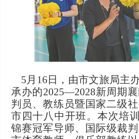
5月16日，由市文旅局主
承办的2025—2028新周
判员、教练员暨国家二级社
市四十八中开班。本次培训特
锦赛冠军导师、国际级裁判