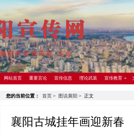
网站首页
重要言论
宣传信息
理论武装
宣传教育
您的当前位置：
首页
>
图说襄阳
>
正文
襄阳古城挂年画迎新春