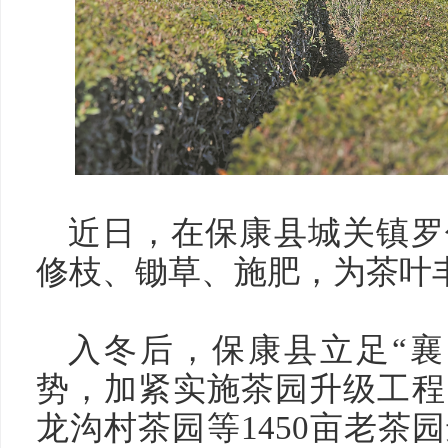
近日，在保康县城关镇罗
修枝、锄草、施肥，为茶叶
入冬后，保康县立足“襄
势，加紧实施茶园升级工程
龙沟村茶园等1450亩老茶