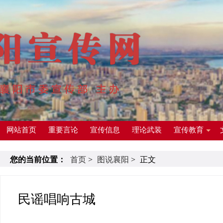
网站首页
重要言论
宣传信息
理论武装
宣传教育
您的当前位置：
首页
>
图说襄阳
>
正文
民谣唱响古城