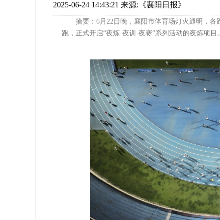
2025-06-24 14:43:21
来源:《襄阳日报》
摘要：6月22日晚，襄阳市体育场灯火通明，
跑，正式开启“夜炼·夜训·夜赛”系列活动的夜炼项目