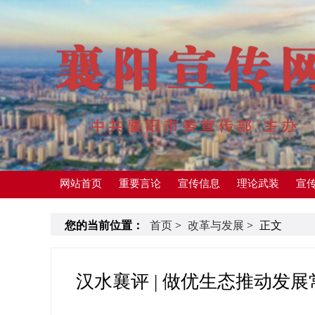
网站首页
重要言论
宣传信息
理论武装
宣
您的当前位置：
首页
>
改革与发展
>
正文
汉水襄评 | 做优生态推动发展