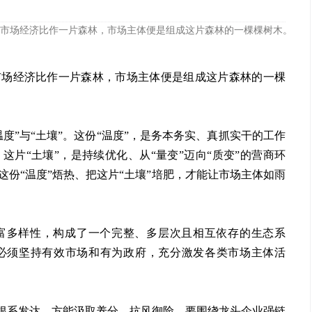
市场经济比作一片森林，市场主体便是组成这片森林的一棵棵树木。
市场经济比作一片森林，市场主体便是组成这片森林的一棵
度”与“土壤”。这份“温度”，是务本务实、真抓实干的工作
片“土壤”，是持续优化、从“量变”迈向“质变”的营商环
份“温度”焐热、把这片“土壤”培肥，才能让市场主体如雨
富多样性，构成了一个完整、多层次且相互依存的生态系
必须坚持有效市场和有为政府，充分激发各类市场主体活
。根系发达，方能汲取养分、抗风御险。要围绕龙头企业强链