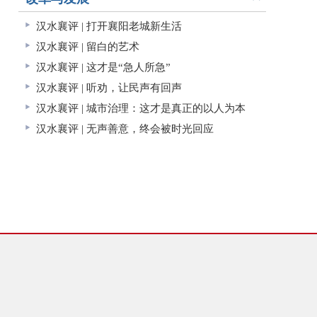
汉水襄评 | 打开襄阳老城新生活
汉水襄评 | 留白的艺术
汉水襄评 | 这才是“急人所急”
汉水襄评 | 听劝，让民声有回声
汉水襄评 | 城市治理：这才是真正的以人为本
汉水襄评 | 无声善意，终会被时光回应