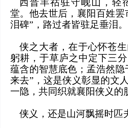
西晋羊祜驻守岘山，轻
堂。他去世后，襄阳百姓罢
泪碑”，路过者皆驻足垂泪。
侠之大者，在于心怀苍生
躬耕，于草庐之中定下三分
蕴含的智慧底色；孟浩然隐
来去”，这是侠义彰显的文
一隐，共同织就襄阳侠义的
侠义，还是山河飘摇时匹