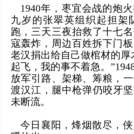
1940年，枣宜会战的炮
九岁的张翠英组织起担架
跑，三天三夜抬救了十七名
寇轰炸，周边百姓拆下门板
老汉捐出给自己做棺材的厚
起飞，我的事不着急。”19
放军引路、架梯、筹粮，一
渡汉江，腿中枪弹仍咬牙坚
未断流。
今日襄阳，烽烟散尽，侠