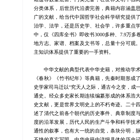
分类体系，后世历代沿袭完善，典籍内容涵盖
广的文献，给当代中国哲学社会科学研究提供
治学、法学，还是历史学、社会学，许多重点
中，仅《四库全书》即收书3000多种、7.9万
地方志、家谱、档案及文书等，总量十分可观
主知识体系提供了重要的一手资料。
中华文献的典型代表中华史籍，对推动学
《春秋》《竹书纪年》等典籍，先秦时期形成
史学家司马迁以“究天人之际，通古今之变，成
通史。经众多史家长期连续编纂形成的体系浩
史文献，更是世界文明史上的不朽奇迹。二十四
述了清代之前各个朝代的历史事件、典章制度
度的沿革发展，历代人民的生产斗争和科学技
通性的叙事，也有大一统的自觉，条块分明，
不绝的真实写照。中华史籍中详细具体的历史