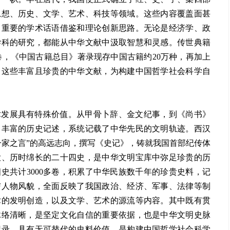
思想、历史、文学、艺术、科技等领域。这些内容覆盖面甚
了重要的学术话语借鉴和理论创新思路。无论是经济学、政
学科的研究，都能从中华文献中汲取智慧和灵感。传世典籍
多卷，《中国古籍总目》著录现存中国古籍约20万种，再加上
。这些丰富且珍贵的中华文献，为构建中国哲学社会科学自
术发展具有特殊价值。从甲骨卜辞、金文纪事，到《尚书》
了丰富的历史记述，系统记载了中华先民的文明轨迹。西汉
一家之言”的高远志向，撰写《史记》，铸就我国首部纪传体
大、历时绵长的二十四史，是中华文明宝库中弥足珍贵的历
史共计3000多卷，积累了中华民族数千年的珍贵史料，记
与人物风貌，全面反映了我国政治、经济、军事、法律等制
术的发明创造，以及文学、艺术的源流等内容。其中既有贯
脉络清晰，是坚定文化自信的重要依据，也是中华文明史脉
记录，具有无可替代的史料价值，是构建中国哲学社会科学