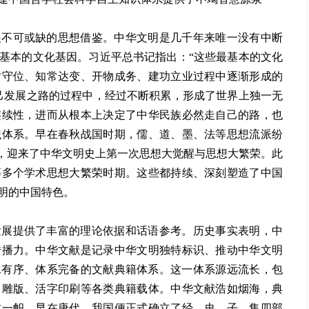
展不可或缺的思想借鉴。中华文明是几千年来唯一没有中断
基本的文化基因。习近平总书记指出：“这些最基本的文化
时守位、知常达变、开物成务、建功立业过程中逐渐形成的
己发展之路的过程中，经过不断积累，形成了世界上独一无
连续性，进而从根本上决定了中华民族必然走自己的路，也
识体系。早在春秋战国时期，儒、道、墨、法等思想流派纷
面，迎来了中华文明史上第一次思想大觉醒与思想大繁荣。此
等多个学术思想大繁荣时期。这些都持续、深刻塑造了中国
明的中国特色。
发展提供了丰富的理论依据和话语参考。历史事实表明，中
传播力。中华文献是记录中华文明独特标识、推动中华文明
传承有序、体系完备的文献典籍体系。这一体系源远流长，包
、雕版、活字印刷等各类典籍载体。中华文献浩如烟海，典
树一帜。早在唐代，我国便正式确立了经、史、子、集四部