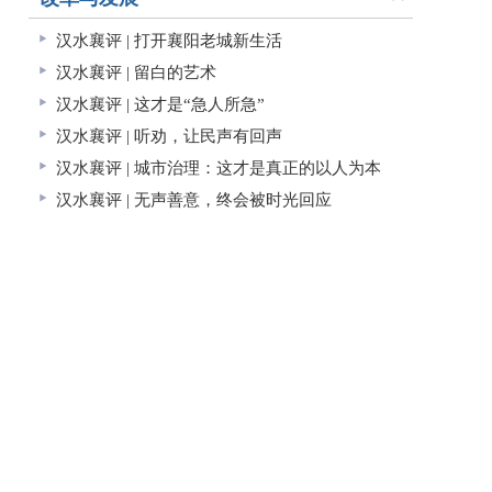
汉水襄评 | 打开襄阳老城新生活
汉水襄评 | 留白的艺术
汉水襄评 | 这才是“急人所急”
汉水襄评 | 听劝，让民声有回声
汉水襄评 | 城市治理：这才是真正的以人为本
汉水襄评 | 无声善意，终会被时光回应