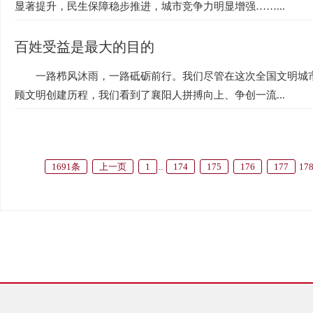
显著提升，民生保障稳步推进，城市竞争力明显增强……...
百姓受益是最大的目的
一路栉风沐雨，一路砥砺前行。我们尽管在这次全国文明城
顾文明创建历程，我们看到了襄阳人拼搏向上、争创一流...
1691条
上一页
1
..
174
175
176
177
17