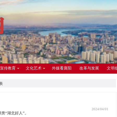
宣传教育
文化艺术
外媒看襄阳
改革与发展
文明
表
2024/04/01
类“湖北好人”。