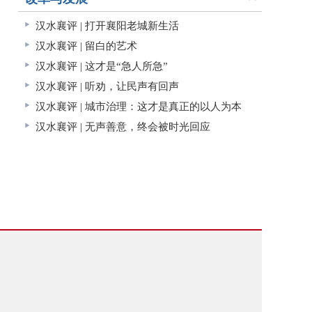
汉水襄评 | 打开襄阳老城新生活
汉水襄评 | 留白的艺术
汉水襄评 | 这才是“急人所急”
汉水襄评 | 听劝，让民声有回声
汉水襄评 | 城市治理：这才是真正的以人为本
汉水襄评 | 无声善意，终会被时光回应